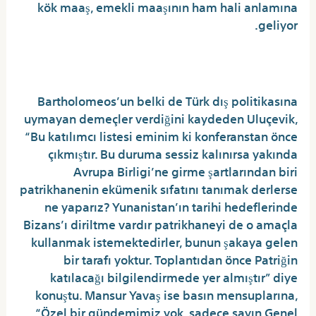
kök maaş, emekli maaşının ham hali anlamına
geliyor.
MILF hatun para için sikişiyor
Bartholomeos’un belki de Türk dış politikasına
uymayan demeçler verdiğini kaydeden Uluçevik,
“Bu katılımcı listesi eminim ki konferanstan önce
çıkmıştır. Bu duruma sessiz kalınırsa yakında
Avrupa Birligi’ne girme şartlarından biri
patrikhanenin ekümenik sıfatını tanımak derlerse
ne yaparız? Yunanistan’ın tarihi hedeflerinde
Bizans’ı diriltme vardır patrikhaneyi de o amaçla
kullanmak istemektedirler, bunun şakaya gelen
bir tarafı yoktur. Toplantıdan önce Patriğin
katılacağı bilgilendirmede yer almıştır” diye
konuştu. Mansur Yavaş ise basın mensuplarına,
“Özel bir gündemimiz yok, sadece sayın Genel