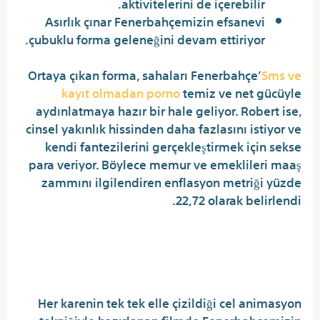
aktivitelerini de içerebilir.
Asırlık çınar Fenerbahçemizin efsanevi
çubuklu forma geleneğini devam ettiriyor.
Ortaya çıkan forma, sahaları Fenerbahçe’
Sms ve
kayıt olmadan porno
temiz ve net gücüyle
aydınlatmaya hazır bir hale geliyor. Robert ise,
cinsel yakınlık hissinden daha fazlasını istiyor ve
kendi fantezilerini gerçekleştirmek için sekse
para veriyor. Böylece memur ve emeklileri maaş
zammını ilgilendiren enflasyon metriği yüzde
22,72 olarak belirlendi.
Sarışın pornocu model götten
veriyor
Her karenin tek tek elle çizildiği cel animasyon
tekniğiyle hazırlanan filmde Fenerbahçemizin