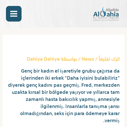
خطي
MAIN
لى
لمحتوى
ENU
Post
navigation
Para Için Sikişmek XHamster
اترك تعليقاً
/
News
/ بواسطة
Dahiya Dahiya
Genç bir kadın el işaretiyle grubu çağırsa da
içlerinden iki erkek “Daha iyisini bulabiliriz”
diyerek genç kadını pas geçmiş. Fred, merkezden
uzakta kırsal bir bölgede yaşıyor ve yıllarca tam
zamanlı hasta bakıcılık yapmış, annesiyle
ilgilenmiş. İnsanlarla tanışma şansı
olmadığından, seks için para ödemeye karar
vermiş.