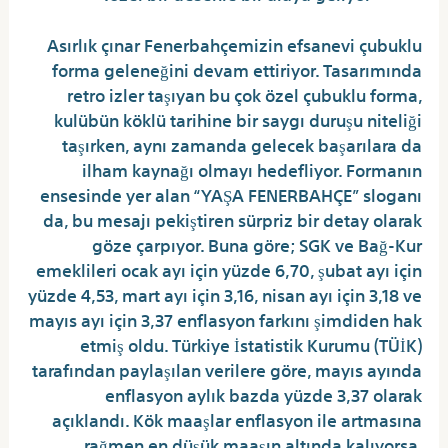
Asırlık çınar Fenerbahçemizin efsanevi çubuklu
forma geleneğini devam ettiriyor. Tasarımında
retro izler taşıyan bu çok özel çubuklu forma,
kulübün köklü tarihine bir saygı duruşu niteliği
taşırken, aynı zamanda gelecek başarılara da
ilham kaynağı olmayı hedefliyor. Formanın
ensesinde yer alan “YAŞA FENERBAHÇE” sloganı
da, bu mesajı pekiştiren sürpriz bir detay olarak
göze çarpıyor. Buna göre; SGK ve Bağ-Kur
emeklileri ocak ayı için yüzde 6,70, şubat ayı için
yüzde 4,53, mart ayı için 3,16, nisan ayı için 3,18 ve
mayıs ayı için 3,37 enflasyon farkını şimdiden hak
etmiş oldu. Türkiye İstatistik Kurumu (TÜİK)
tarafından paylaşılan verilere göre, mayıs ayında
enflasyon aylık bazda yüzde 3,37 olarak
açıklandı. Kök maaşlar enflasyon ile artmasına
rağmen en düşük maaşın altında kalıyorsa,