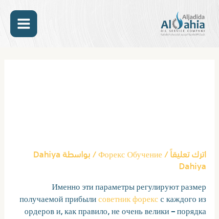
خطي
MAIN
لى
لمحتوى
ENU
Post
navigation
Обзор Советников Для Форекс
Стратегии, Индикаторы,
Роботы, Сигналы, Аналитика
И Прогнозы Для Начинающих
اترك تعليقاً
/
Форекс Обучение
/ بواسطة
Dahiya
Dahiya
Именно эти параметры регулируют размер
получаемой прибыли
советник форекс
с каждого из
ордеров и, как правило, не очень велики – порядка