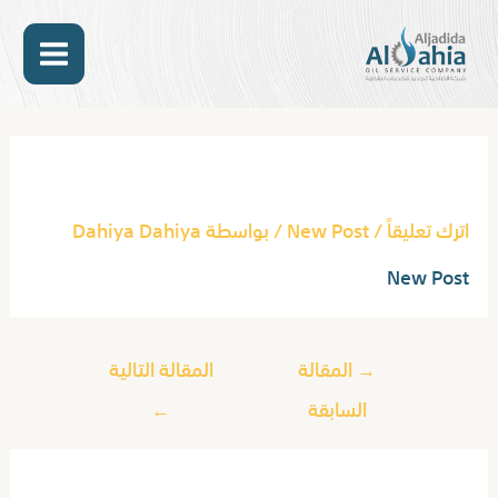
خطي
MAIN
لى
لمحتوى
ENU
Post
navigation
New Post
اترك تعليقاً
/
New Post
/ بواسطة
Dahiya Dahiya
New Post
→
المقالة
المقالة التالية
السابقة
←