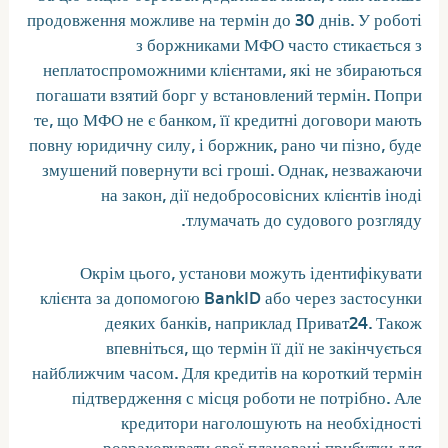
продовження можливе на термін до 30 днів. У роботі
з боржниками МФО часто стикається з
неплатоспроможними клієнтами, які не збираються
погашати взятий борг у встановлений термін. Попри
те, що МФО не є банком, її кредитні договори мають
повну юридичну силу, і боржник, рано чи пізно, буде
змушений повернути всі гроші. Однак, незважаючи
на закон, дії недобросовісних клієнтів іноді
тлумачать до судового розгляду.
Окрім цього, установи можуть ідентифікувати
клієнта за допомогою BankID або через застосунки
деяких банків, наприклад Приват24. Також
впевніться, що термін її дії не закінчується
найближчим часом. Для кредитів на короткий термін
підтвердження с місця роботи не потрібно. Але
кредитори наголошують на необхідності
розраховувати свої плановані прибутки для