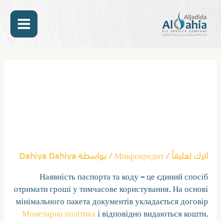
خطي
MAIN
لى
لمحتوى
ENU
Post
navigation
Кредиты Без Отказа Взять
Кредит Наличными Без
Отказа, Какой Банк Дает
Кредит Всем Без Исключения
اترك تعليقاً
/
Микрокредит
/ بواسطة
Dahiya Dahiya
Наявність паспорта та коду – це єдиний спосіб
отримати гроші у тимчасове користування. На основі
мінімального пакета документів укладається договір
Монетарна політика
і відповідно видаються кошти.