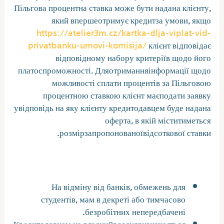
Пільгова процентна ставка може бути надана клієнту,
який впершеотримує кредитза умови, якщо
https://atelier3m.cz/kartka-dlja-viplat-vid-
privatbanku-umovi-komisija/
клієнт відповідає
відповідному набору критеріїв щодо його
платоспроможності. Дляотриманняінформації щодо
можливості сплати процентів за Пільговою
процентною ставкою клієнт маєподати заявку
увідповідь на яку клієнту кредитодавцем буде надана
оферта, в якій міститиметься
розмірзапропонованоївідсоткової ставки.
Кредит по возрасту заемщика
На відміну від банків, обмежень для
студентів, мам в декреті або тимчасово
безробітних непередбачені.
Кредитодавцем на власнийрозсудвизначається