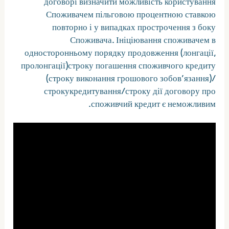
договорі визначити можливість користування
Споживачем пільговою процентною ставкою
повторно і у випадках прострочення з боку
Споживача. Ініціювання споживачем в
односторонньому порядку продовження (лонгації,
пролонгації)строку погашення споживчого кредиту
(строку виконання грошового зобов’язання)/
строкукредитування/строку дії договору про
споживчий кредит є неможливим.