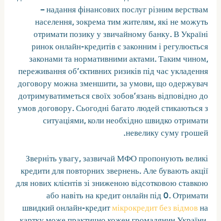
– надання фінансових послуг різним верствам
населення, зокрема тим жителям, які не можуть
отримати позику у звичайному банку. В Україні
ринок онлайн-кредитів є законним і регулюється
законами та нормативними актами. Таким чином,
переживання об’єктивних ризиків під час укладення
договору можна зменшити, за умови, що одержувач
дотримуватиметься своїх зобов’язань відповідно до
умов договору. Сьогодні багато людей стикаються з
ситуаціями, коли необхідно швидко отримати
невелику суму грошей.
Зверніть увагу, зазвичай МФО пропонують великі
кредити для повторних звернень. Але бувають акції
для нових клієнтів зі зниженою відсотковою ставкою
або навіть на кредит онлайн під 0. Отримати
швидкий онлайн-кредит
мікрокредит без відмов
на
картку може практично кожен громадянин України.