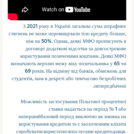
З 2021 року в Україні загальна сума штрафних
стягнень не може перевищувати тіло кредиту більше,
ніж на 50%. Однак, деякі МФО прописують в
договорі додаткові відсотки за довгострокове
користування позиченими коштами. Деякі МФО
визначають верхню межу віку позичальника у 65 чи
69 років. На відміну від банків, обмежень для
студентів, мам в декреті або тимчасово безробітних
непередбачені.
Можливість застосування Пільгової процентної
ставки надається на період № 1 або
напершийбазовий період виключно як знижка на
користування кредитом та є заохоченням клієнта
спробуватискористатисяпослугами кредитодавця.