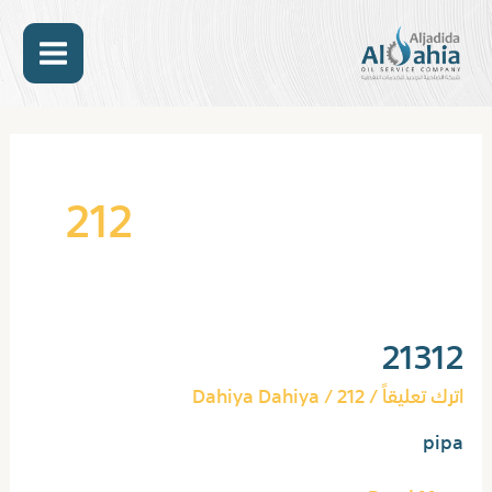
خطي
MAIN
لى
لمحتوى
ENU
212
21312
21312
اترك تعليقاً
/
212
/
Dahiya Dahiya
pipa