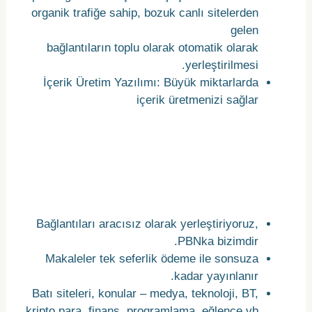
organik trafiğe sahip, bozuk canlı sitelerden
gelen
bağlantıların toplu olarak otomatik olarak
yerleştirilmesi.
İçerik Üretim Yazılımı: Büyük miktarlarda
içerik üretmenizi sağlar
Özel bir PBN ağından bağlantı
yerleştirmeyle ilgili daha fazla
ayrıntı
Bağlantıları aracısız olarak yerleştiriyoruz,
PBNka bizimdir.
Makaleler tek seferlik ödeme ile sonsuza
kadar yayınlanır.
Batı siteleri, konular – medya, teknoloji, BT,
kripto para, finans, programlama, eğlence vb.