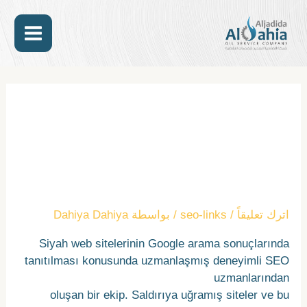
خطي
MAIN
لى
لمحتوى
ENU
Post
navigation
BLACK SEO LINKS,
PURCHASED LINKS,
SOFTWARE FOR GAMBLING
SITES
اترك تعليقاً
/
seo-links
/ بواسطة
Dahiya Dahiya
Siyah web sitelerinin Google arama sonuçlarında
tanıtılması konusunda uzmanlaşmış deneyimli SEO
uzmanlarından
oluşan bir ekip. Saldırıya uğramış siteler ve bu