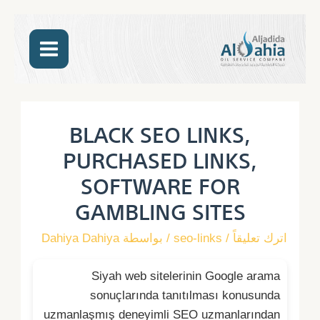
تخطي
MAIN
إلى
المحتوى
MENU
Post
navigation
BLACK SEO LINKS,
PURCHASED LINKS,
SOFTWARE FOR
GAMBLING SITES
اترك تعليقاً
/
seo-links
/ بواسطة
Dahiya Dahiya
Siyah web sitelerinin Google arama
sonuçlarında tanıtılması konusunda
uzmanlaşmış deneyimli SEO uzmanlarından