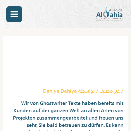
خطي
MAIN
لى
لمحتوى
ENU
Post
navigation
The Cons And Pros Of
Purchasing
Ghostwriter Used.
/
غير مصنف
/ بواسطة
Dahiya Dahiya
Wir von Ghostwriter Texte haben bereits mit
Kunden auf der ganzen Welt an allen Arten von
Projekten zusammengearbeitet und freuen uns
sehr, Sie bald betreuen zu dürfen. Es kann