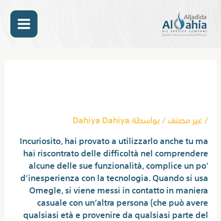
خطي
MAIN
لى
لمحتوى
ENU
Post
navigation
Omegle: Quello Che Devi
Sapere Su Omegle Com
/
غير مصنف
/ بواسطة
Dahiya Dahiya
Incuriosito, hai provato a utilizzarlo anche tu ma
hai riscontrato delle difficoltà nel comprendere
alcune delle sue funzionalità, complice un po’
d’inesperienza con la tecnologia. Quando si usa
Omegle, si viene messi in contatto in maniera
casuale con un’altra persona (che può avere
qualsiasi età e provenire da qualsiasi parte del