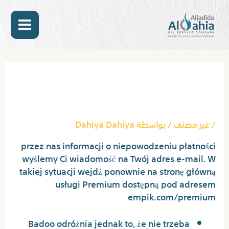
خطي
MAIN
لى
لمحتوى
ENU
Post
navigation
Najlepsze Portale
Randkowe Rating Aplikacji
/
غير مصنف
/ بواسطة
Dahiya Dahiya
przez nas informacji o niepowodzeniu płatności
wyślemy Ci wiadomość na Twój adres e-mail. W
takiej sytuacji wejdź ponownie na stronę główną
usługi Premium dostępną pod adresem
empik.com/premium
Badoo odróżnia jednak to, że nie trzeba