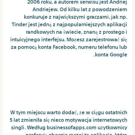
2006 roku, a autorem serwisu jest Andriej
Andriejew. Od kilku lat z powodzeniem
konkuruje z największymi graczami, jak np.
Tinder jest jedną z najpopularniejszych aplikacji
randkowych na świecie, znaną z prostego i
intuicyjnego interfejsu. Możesz zarejestrować się
za pomocą konta Facebook, numeru telefonu lub
konta Google.
W Co Inwestować W 2021 Roku?
Portale Randkowe Na Giełdzie –
Niech Rzuci Kamień Ten, Kto Nigdy
Nie Miał Tindera!
W tym miejscu warto dodać, że w ciągu ostatnich
5 lat zmieniła się nieco motywacja internetowych
singli. Według businessofapps.com użytkownicy
preferują obecnie raczej te aplikacje, które