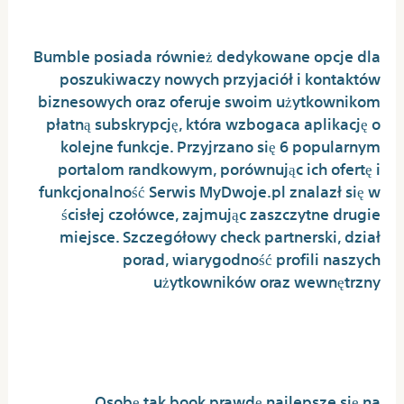
Randkowe – High 5
Bumble posiada również dedykowane opcje dla
poszukiwaczy nowych przyjaciół i kontaktów
biznesowych oraz oferuje swoim użytkownikom
płatną subskrypcję, która wzbogaca aplikację o
kolejne funkcje. Przyjrzano się 6 popularnym
portalom randkowym, porównując ich ofertę i
funkcjonalność Serwis MyDwoje.pl znalazł się w
ścisłej czołówce, zajmując zaszczytne drugie
miejsce. Szczegółowy check partnerski, dział
porad, wiarygodność profili naszych
użytkowników oraz wewnętrzny
Jak Wykonać Backup Profilu
Przeglądarki Internetowej
Osobę tak book prawdę najlepsze się na