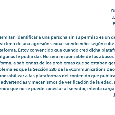
D
F
ermitan identificar a una persona sin su permiso es un 
e víctima de una agresión sexual siendo niño, según cub
lataforma. Estoy convencido que cuando creó dicha plata
lgunos le podía dar. No será responsable de los abusos c
aforma, a sabiendas de los problemas que se estaban g
roblema es que la Sección 230 de la «Communications Dec
ponsabilizar a las plataformas del contenido que publica
e advertencias y mecanismos de verificación de la edad, si
endo que no se puede conectar al servidor, intenta cargar
Ahora Que Me Han Hacke