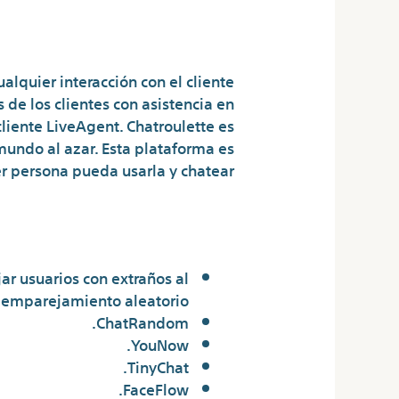
Del Móvil?
lquier interacción con el cliente
s de los clientes con asistencia en
cliente LiveAgent. Chatroulette es
mundo al azar. Esta plataforma es
r persona pueda usarla y chatear.
¿Qué app reemplazo a Omegle?
ar usuarios con extraños al
 emparejamiento aleatorio.
ChatRandom.
YouNow.
TinyChat.
FaceFlow.