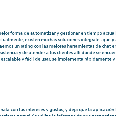
mejor forma de automatizar y gestionar en tiempo actual 
Actualmente, existen muchas soluciones integrales que p
 traemos un rating con las mejores herramientas de chat 
istencia y de atender a tus clientes allí donde se encu
 escalable y fácil de usar, se implementa rápidamente y 
traños De Forma Anónima
Sitios
enala con tus intereses y gustos, y deja que la aplicació
rfecta para ti. Se utiliza la información que proporcionas