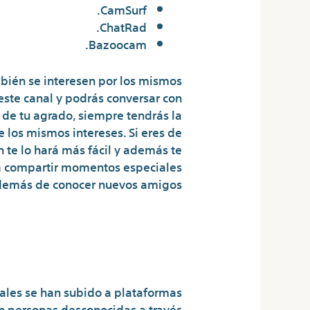
CamSurf.
ChatRad.
Bazoocam.
mbién se interesen por los mismos
 este canal y podrás conversar con
 de tu agrado, siempre tendrás la
 los mismos intereses. Si eres de
n te lo hará más fácil y además te
ra compartir momentos especiales
además de conocer nuevos amigos.
e Adecuado De Chat
En Vivo
uales se han subido a plataformas
n personas desconocidas a través