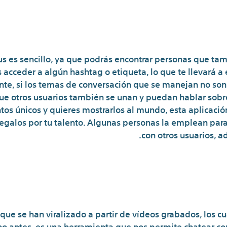
s es sencillo, ya que podrás encontrar personas que ta
 acceder a algún hashtag o etiqueta, lo que te llevará a
te, si los temas de conversación que se manejan no son
ue otros usuarios también se unan y puedan hablar sobre
tos únicos y quieres mostrarlos al mundo, esta aplicació
 regalos por tu talento. Algunas personas la emplean pa
con otros usuarios, 
uipo De Soporte Con El Softwar
que se han viralizado a partir de vídeos grabados, los c
antes, es una herramienta que nos permite chatear co