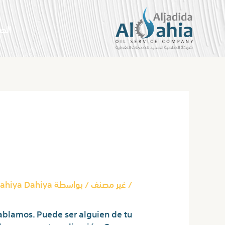
خطي
لى
الص
لمحتوى
Post
navigation
e Para Chatear Con
ualización De 2024
/
غير مصنف
/ بواسطة
ahiya Dahiya
hablamos. Puede ser alguien de tu