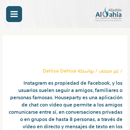
خطي
MAIN
لى
لمحتوى
ENU
Post
navigation
Conocimientos En Omegle:
Secretos Del Éxito
/
غير مصنف
/ بواسطة
Dahiya Dahiya
Instagram es propiedad de Facebook, y los
usuarios suelen seguir a amigos, familiares o
personas famosas. Houseparty es una aplicación
de chat con vídeo que permite a los amigos
comunicarse entre sí, en conversaciones privadas
o en grupos de hasta 8 personas, a través de
vídeo en directo y mensajes de texto en los