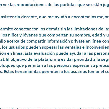
ver las reproducciones de las partidas que se están jug
e asistencia decente, que me ayudó a encontrar los mejo
mite conectar con los demás sin las limitaciones de las 
 los niños y jóvenes que compartan su nombre, edad y ub
ijo acerca de compartir información private en línea con
, los usuarios pueden sopesar las ventajas e inconvenient
ón en línea. Esta evaluación puede ayudar a las persona
at. El objetivo de la plataforma es dar prioridad a la se
bloqueo que permitan a las personas expresar su preocu
s. Estas herramientas permiten a los usuarios tomar el co
n De ‘intensificar’ La Represión
s Después De La Muerte De La 
itio web de chat en vivo para tu empresa depende de tu 