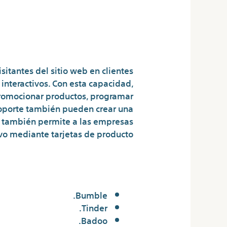
istiano Ronaldo
 Redes Sociales
sitantes del sitio web en clientes
interactivos. Con esta capacidad,
romocionar productos, programar
 soporte también pueden crear una
at también permite a las empresas
vo mediante tarjetas de producto.
¿Cuál es la mejor aplicación para citas gratis?
Bumble.
Tinder.
Badoo.