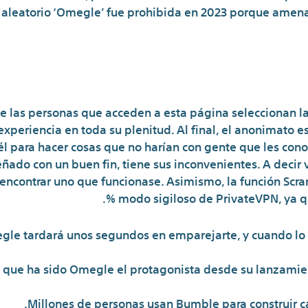
 aleatorio ‘Omegle’ fue prohibida en 2023 porque amen
onocer Gente De Otros P
 las personas que acceden a esta página seleccionan la
 experiencia en toda su plenitud. Al final, el anonimato e
l para hacer cosas que no harían con gente que les con
ado con un buen fin, tiene sus inconvenientes. A decir
 encontrar uno que funcionase. Asimismo, la función Sc
modo sigiloso de PrivateVPN, ya que
gle tardará unos segundos en emparejarte, y cuando lo 
s que ha sido Omegle el protagonista desde su lanzamie
Millones de personas usan Bumble para construir ca