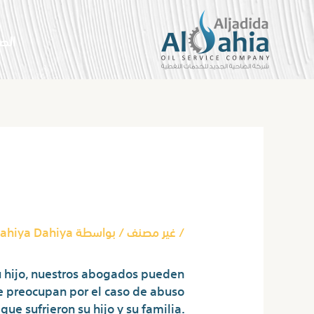
خطي
لى
الص
لمحتوى
Post
navigation
12 Sitios Web Como Omegle Para Chats De Vídeo Aleatorios
/
غير مصنف
/ بواسطة
ahiya Dahiya
su hijo, nuestros abogados pueden
 preocupan por el caso de abuso
ue sufrieron su hijo y su familia.