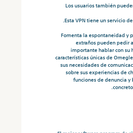
Los usuarios también pueden 
Esta VPN tiene un servicio d
Fomenta la espontaneidad y per
extraños pueden pedir a
importante hablar con su h
características únicas de Omegle
sus necesidades de comunicaci
sobre sus experiencias de ch
funciones de denuncia y 
concreto
Onu Acusa A Irá
Dos Año
El mejor software program de s