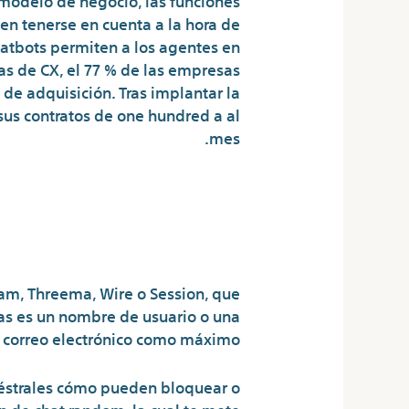
en tenerse en cuenta a la hora de
 chatbots permiten a los agentes en
as de CX, el 77 % de las empresas
 de adquisición. Tras implantar la
sus contratos de one hundred a al
mes.
e un número de
teléfono?
am, Threema, Wire o Session, que
tas es un nombre de usuario o una
 correo electrónico como máximo.
uéstrales cómo pueden bloquear o
ón de chat random, la cual te mete