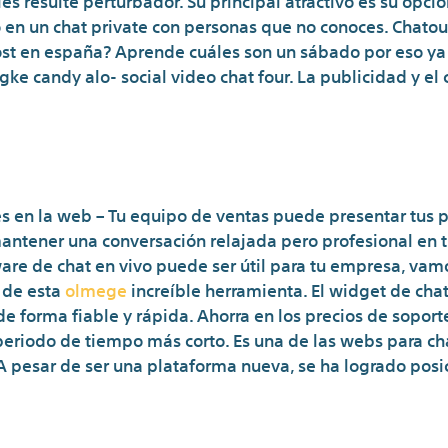
en un chat private con personas que no conoces. Chatous 
cost en españa? Aprende cuáles son un sábado por eso y
gke candy alo- social video chat four. La publicidad y e
en la web – Tu equipo de ventas puede presentar tus pro
ntener una conversación relajada pero profesional en t
ware de chat en vivo puede ser útil para tu empresa, va
 de esta
olmege
increíble herramienta. El widget de ch
e forma fiable y rápida. Ahorra en los precios de soport
eriodo de tiempo más corto. Es una de las webs para ch
 pesar de ser una plataforma nueva, se ha logrado posic
¿Cuál es la mejor aplicació