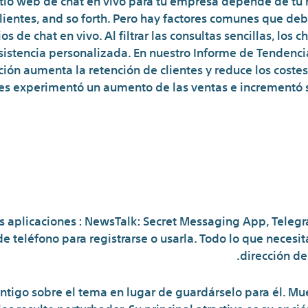
lientes, and so forth. Pero hay factores comunes que deb
os de chat en vivo. Al filtrar las consultas sencillas, los
asistencia personalizada. En nuestro Informe de Tendenci
ión aumenta la retención de clientes y reduce los costes
iles experimentó un aumento de las ventas e incrementó 
ación de chat no requier
s aplicaciones : NewsTalk: Secret Messaging App, Telegr
 teléfono para registrarse o usarla. Todo lo que necesi
dirección de
ontigo sobre el tema en lugar de guardárselo para él. M
es resulte perturbador. Su principal atractivo es su opci